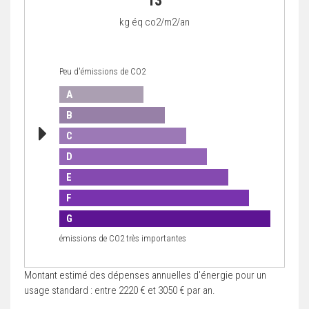
13
kg éq co2/m2/an
Peu d'émissions de CO2
A
B
C
D
E
F
G
émissions de CO2 très importantes
Montant estimé des dépenses annuelles d'énergie pour un
usage standard : entre 2220 € et 3050 € par an.