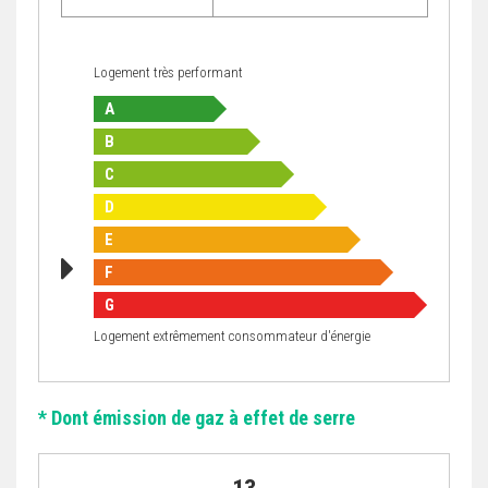
Logement très performant
A
B
C
D
E
F
G
Logement extrêmement consommateur d'énergie
* Dont émission de gaz à effet de serre