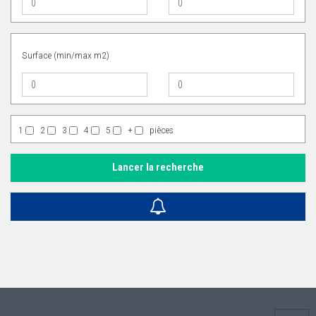
Surface (min/max m2)
1
2
3
4
5
+
pièces