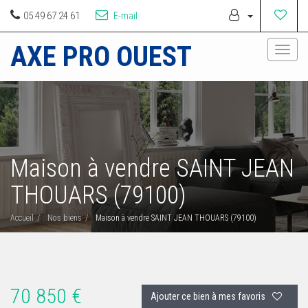
05 49 67 24 61
E-mail
AXE PRO OUEST
Toggl
naviga
Maison à vendre SAINT JEAN
THOUARS (79100)
Accueil
Nos biens
Maison à vendre SAINT JEAN THOUARS (79100)
70 850 €
Ajouter ce bien à mes favoris