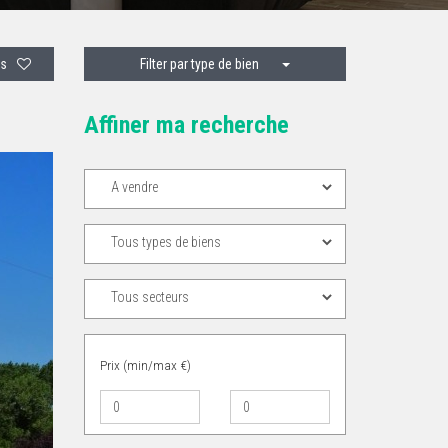
is
Filter par type de bien
Affiner ma recherche
ext
Prix (min/max €)