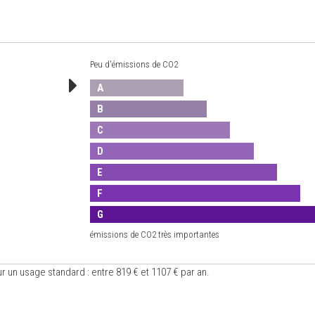
Peu d'émissions de CO2
A
B
C
D
E
F
G
émissions de CO2 très importantes
un usage standard : entre 819 € et 1107 € par an.