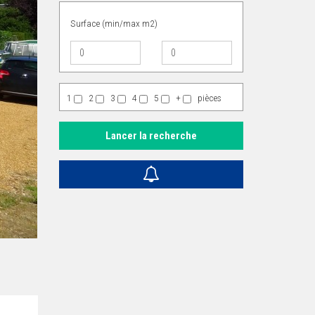
Surface (min/max m2)
1
2
3
4
5
+
pièces