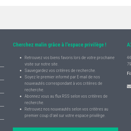
Cherchez malin grâce à l’espace privilège !
A
Retrouvez vos biens favoris lors de votre prochaine
44
visite sur notre site.
79
Sauvegardez vos critères de recherche.
Fi
Soyez le premier informé par E-mail de nos
nouveautés correspondant à vos critères de
recherche.
Abonnez vous au flux RSS selon vos critères de
recherche.
Retrouvez nos nouveautés selon vos critères au
premier coup d'œil sur votre espace privilège.