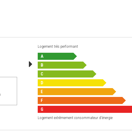
Logement très performant
A
B
C
D
E
n
F
G
Logement extrêmement consommateur d'énergie