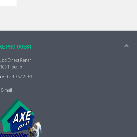
XE PRO OUEST
, bd Ernest Renan
100
Thouars
xe :
05 49 67 24 61
E-mail