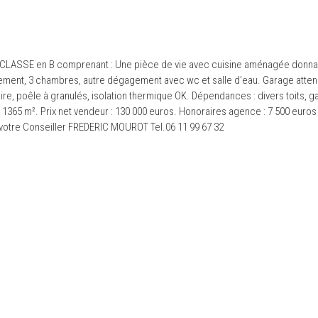
ASSE en B comprenant : Une pièce de vie avec cuisine aménagée donnan
gement, 3 chambres, autre dégagement avec wc et salle d'eau. Garage atten
re, poêle à granulés, isolation thermique OK. Dépendances : divers toits, g
 de 1365 m². Prix net vendeur : 130 000 euros. Honoraires agence : 7 500 euro
otre Conseiller FREDERIC MOUROT Tel.06 11 99 67 32