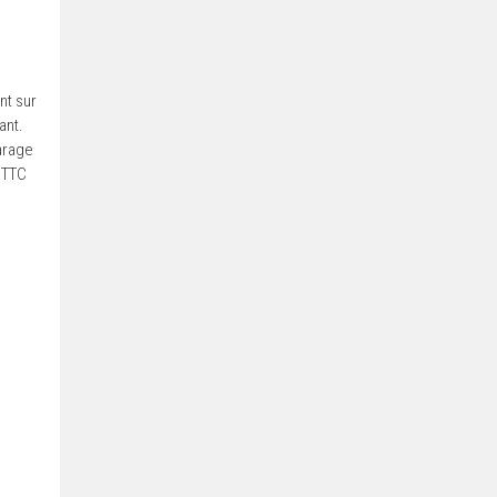
t sur
ant.
arage
s TTC